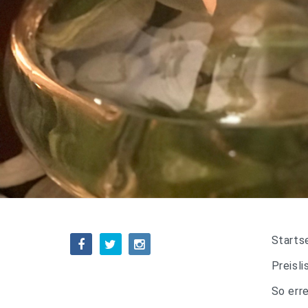
Starts
Preisli
So err