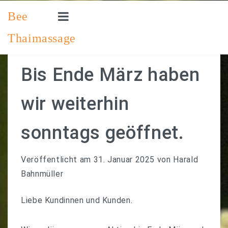
Bee
Thaimassage
STARTSEITE
PREISLISTE
Bis Ende März haben
SO ERREICHEN SIE UNS
wir weiterhin
IMPRESSUM
sonntags geöffnet.
EINEN TERMIN VEREINBAREN
Veröffentlicht am
31. Januar 2025
von
Harald
Bahnmüller
Liebe Kundinnen und Kunden.