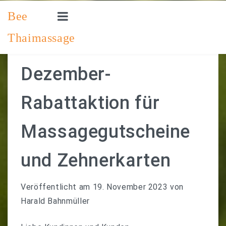
Bee
Thaimassage
STARTSEITE
PREISLISTE
Dezember-
SO ERREICHEN SIE UNS
Rabattaktion für
IMPRESSUM
Massagegutscheine
EINEN TERMIN VEREINBAREN
und Zehnerkarten
Veröffentlicht am
19. November 2023
von
Harald Bahnmüller