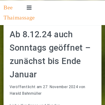
Bee
Thaimassage
STARTSEITE
PREISLISTE
Ab 8.12.24 auch
SO ERREICHEN SIE UNS
Sonntags geöffnet –
IMPRESSUM
zunächst bis Ende
EINEN TERMIN VEREINBAREN
Januar
Veröffentlicht am
27. November 2024
von
Harald Bahnmüller