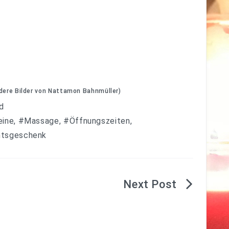
dere Bilder von Nattamon Bahnmüller)
d
eine
,
#Massage
,
#Öffnungszeiten
,
tsgeschenk