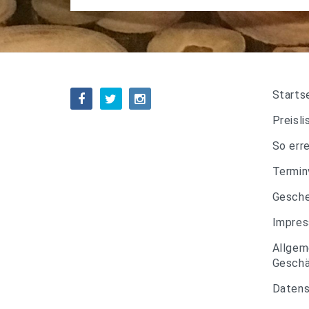
Starts
Preisli
So err
Termin
Gesche
Impre
Allgem
Geschä
Datens